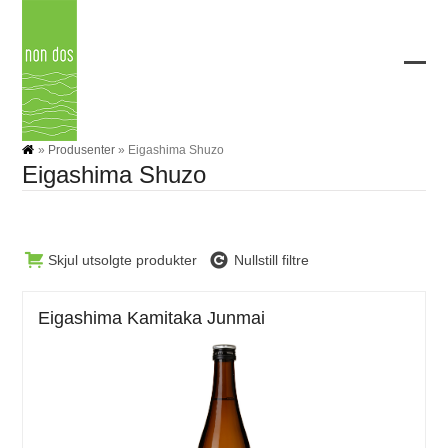
Skip
to
content
Ope
Clos
mobi
mobi
men
men
»
Produsenter
»
Eigashima Shuzo
Eigashima Shuzo
Skjul utsolgte produkter
Nullstill filtre
Eigashima Kamitaka Junmai