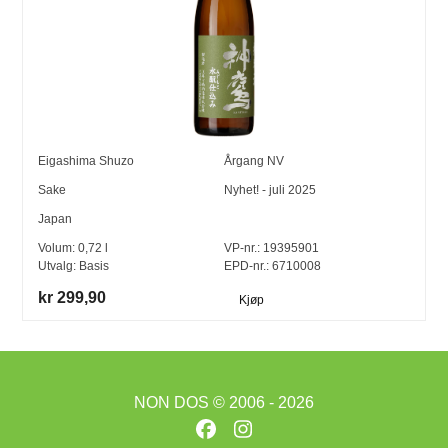
Eigashima Shuzo
Årgang
NV
Sake
Nyhet! - juli 2025
Japan
Volum:
0,72
l
VP-nr.:
19395901
Utvalg:
Basis
EPD-nr.: 6710008
kr 299,90
Kjøp
NON DOS
© 2006 - 2026