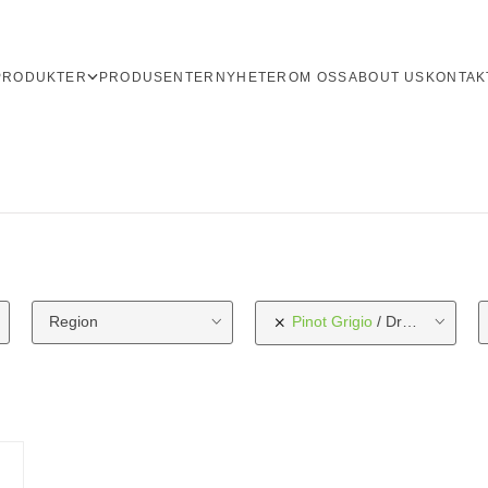
PRODUKTER
PRODUSENTER
NYHETER
OM OSS
ABOUT US
KONTAK
Region
Pinot Grigio
Druetype