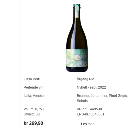
Casa Belfi
Årgang
NV
Perlende vin
Nyhet! - sept. 2022
Italia
,
Veneto
Bronner
,
Johanniter
,
Pinot Grigio
,
Solaris
Volum:
0,75
l
VP-nr.:
14495301
Utvalg:
BU
EPD-nr.: 6046031
kr 269,90
Les mer