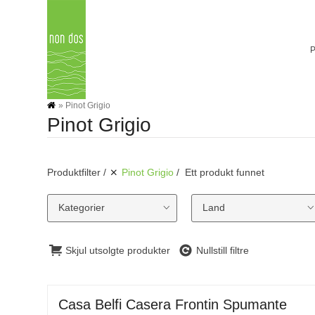
Skip
to
content
»
Pinot Grigio
Pinot Grigio
Produktfilter
Pinot Grigio
Ett produkt funnet
Kategorier
Land
Skjul utsolgte produkter
Nullstill filtre
Casa Belfi Casera Frontin Spumante