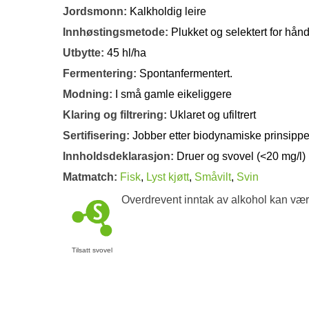
Jordsmonn:
Kalkholdig leire
Innhøstingsmetode:
Plukket og selektert for hån
Utbytte:
45 hl/ha
Fermentering:
Spontanfermentert.
Modning:
I små gamle eikeliggere
Klaring og filtrering:
Uklaret og ufiltrert
Sertifisering:
Jobber etter biodynamiske prinsippe
Innholdsdeklarasjon:
Druer og svovel (<20 mg/l)
Matmatch:
Fisk
,
Lyst kjøtt
,
Småvilt
,
Svin
Overdrevent inntak av alkohol kan vær
Tilsatt svovel