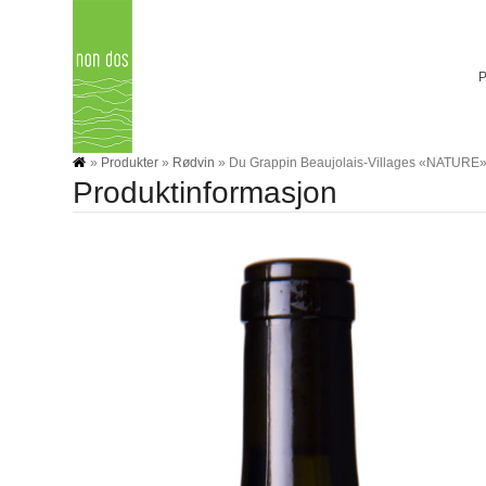
Skip
to
content
»
Produkter
»
Rødvin
»
Du Grappin Beaujolais-Villages «NATURE
Produktinformasjon