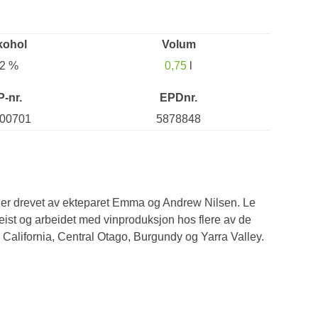
kohol
Volum
2 %
0,75
l
P-nr.
EPDnr.
00701
5878848
g er drevet av ekteparet Emma og Andrew Nilsen. Le
reist og arbeidet med vinproduksjon hos flere av de
California, Central Otago, Burgundy og Yarra Valley.