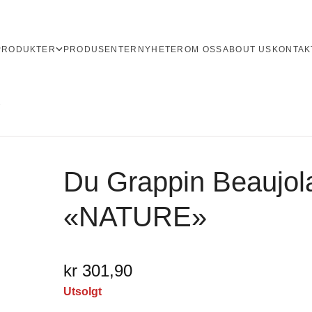
PRODUKTER
PRODUSENTER
NYHETER
OM OSS
ABOUT US
KONTAK
»
Du Grappin Beaujola
«NATURE»
kr 301,90
Utsolgt