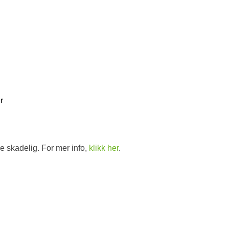
d
r
e skadelig. For mer info,
klikk her
.