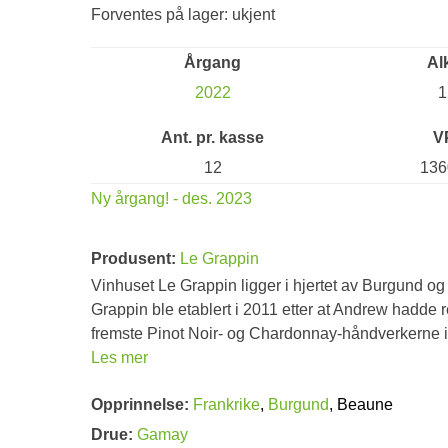
Forventes på lager: ukjent
Årgang
Al
2022
1
Ant. pr. kasse
V
12
136
Ny årgang! - des. 2023
Produsent:
Le Grappin
Vinhuset Le Grappin ligger i hjertet av Burgund o
Grappin ble etablert i 2011 etter at Andrew hadde 
fremste Pinot Noir- og Chardonnay-håndverkerne i 
Les mer
Opprinnelse:
Frankrike
,
Burgund
, Beaune
Drue:
Gamay