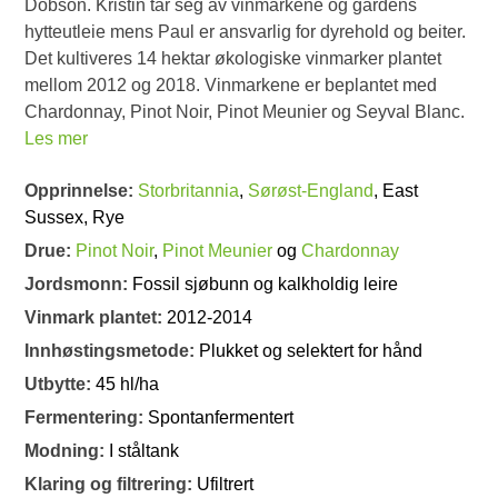
Dobson. Kristin tar seg av vinmarkene og gårdens
hytteutleie mens Paul er ansvarlig for dyrehold og beiter.
Det kultiveres 14 hektar økologiske vinmarker plantet
mellom 2012 og 2018. Vinmarkene er beplantet med
Chardonnay, Pinot Noir, Pinot Meunier og Seyval Blanc.
Les mer
Opprinnelse:
Storbritannia
,
Sørøst-England
, East
Sussex, Rye
Drue:
Pinot Noir
,
Pinot Meunier
og
Chardonnay
Jordsmonn:
Fossil sjøbunn og kalkholdig leire
Vinmark plantet:
2012-2014
Innhøstingsmetode:
Plukket og selektert for hånd
Utbytte:
45 hl/ha
Fermentering:
Spontanfermentert
Modning:
I ståltank
Klaring og filtrering:
Ufiltrert