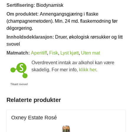
Sertifisering:
Biodynamisk
Om produktet:
Annengangsgjæring i flaske
(champagnemetoden). Min. 24 md. flaskemodning før
dégorgering.
Innholdsdeklarasjon:
Druer, økologisk rørsukker og litt
svovel
Matmatch:
Aperitiff
,
Fisk
,
Lyst kjøtt
,
Uten mat
Overdrevent inntak av alkohol kan være
skadelig. For mer info,
klikk her
.
Tilsatt svovel
Relaterte produkter
Oxney Estate Rosé