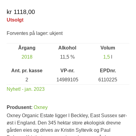
kr 1118,00
Utsolgt
Forventes på lager: ukjent
Årgang
Alkohol
Volum
2018
11,5 %
1,5
l
Ant. pr. kasse
VP-nr.
EPDnr.
2
14989105
6110225
Nyhet! - jan. 2023
Produsent:
Oxney
Oxney Organic Estate ligger I Beckley, East Sussex sør-
øst i England. Den 345 hektar store økologisk drevne
gården eies og drives av Kristin Syltevik og Paul