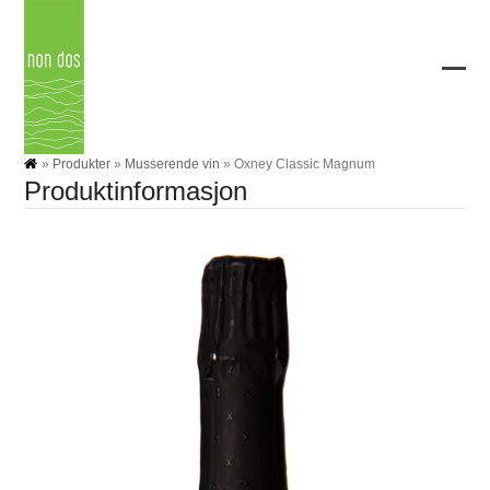
Skip
to
content
Ope
Clos
mobi
mobi
men
men
»
Produkter
»
Musserende vin
»
Oxney Classic Magnum
Produktinformasjon