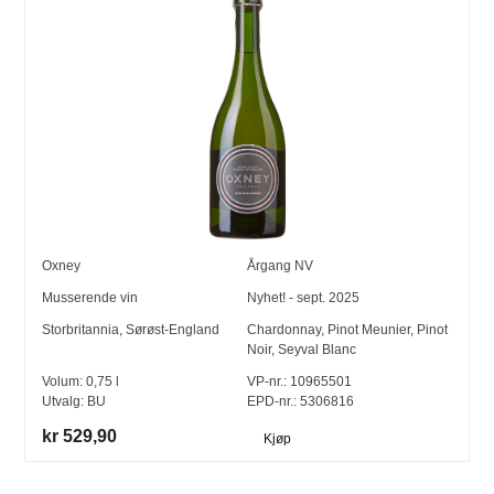
Oxney
Årgang
NV
Musserende vin
Nyhet! - sept. 2025
Storbritannia
,
Sørøst-England
Chardonnay
,
Pinot Meunier
,
Pinot
Noir
,
Seyval Blanc
Volum:
0,75
l
VP-nr.:
10965501
Utvalg:
BU
EPD-nr.: 5306816
kr 529,90
Kjøp