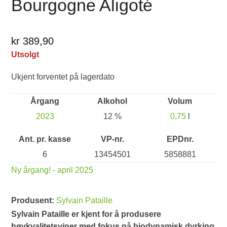
Bourgogne Aligoté
kr 389,90
Utsolgt
Ukjent forventet på lagerdato
Årgang
Alkohol
Volum
2023
12 %
0,75
l
Ant. pr. kasse
VP-nr.
EPDnr.
6
13454501
5858881
Ny årgang! - april 2025
Produsent:
Sylvain Pataille
Sylvain Pataille er kjent for å produsere
høykvalitetsviner med fokus på biodynamisk dyrking