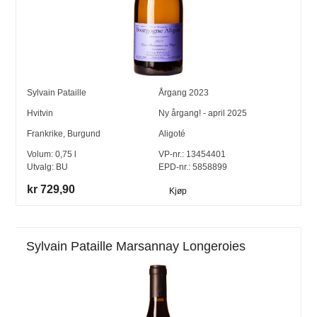
Sylvain Pataille
Årgang
2023
Hvitvin
Ny årgang! - april 2025
Frankrike
,
Burgund
Aligoté
Volum:
0,75
l
VP-nr.:
13454401
Utvalg:
BU
EPD-nr.: 5858899
kr 729,90
Kjøp
Sylvain Pataille Marsannay Longeroies