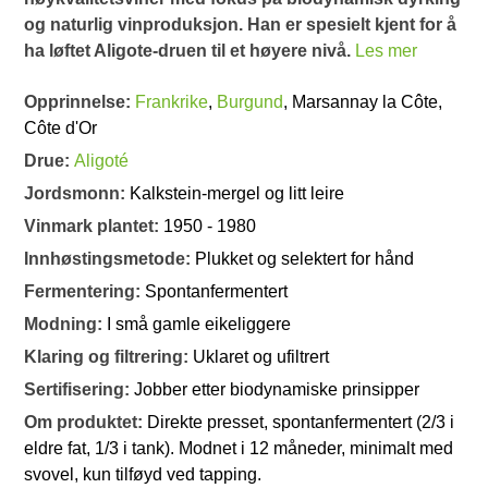
og naturlig vinproduksjon. Han er spesielt kjent for å
ha løftet Aligote-druen til et høyere nivå.
Les mer
Opprinnelse:
Frankrike
,
Burgund
, Marsannay la Côte,
Côte d'Or
Drue:
Aligoté
Jordsmonn:
Kalkstein-mergel og litt leire
Vinmark plantet:
1950 - 1980
Innhøstingsmetode:
Plukket og selektert for hånd
Fermentering:
Spontanfermentert
Modning:
I små gamle eikeliggere
Klaring og filtrering:
Uklaret og ufiltrert
Sertifisering:
Jobber etter biodynamiske prinsipper
Om produktet:
Direkte presset, spontanfermentert (2/3 i
eldre fat, 1/3 i tank). Modnet i 12 måneder, minimalt med
svovel, kun tilføyd ved tapping.