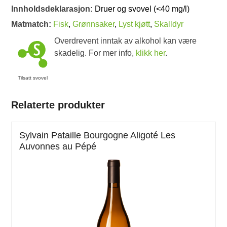
Innholdsdeklarasjon:
Druer og svovel (<40 mg/l)
Matmatch:
Fisk
,
Grønnsaker
,
Lyst kjøtt
,
Skalldyr
Overdrevent inntak av alkohol kan være
skadelig. For mer info,
klikk her
.
Tilsatt svovel
Relaterte produkter
Sylvain Pataille Bourgogne Aligoté Les
Auvonnes au Pépé