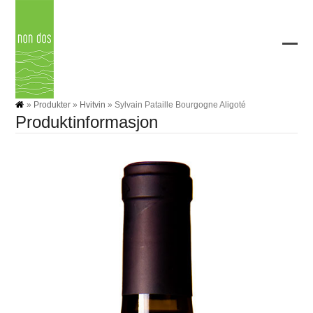
Skip
to
content
Ope
Clos
mobi
mobi
men
men
»
Produkter
»
Hvitvin
»
Sylvain Pataille Bourgogne Aligoté
Produktinformasjon