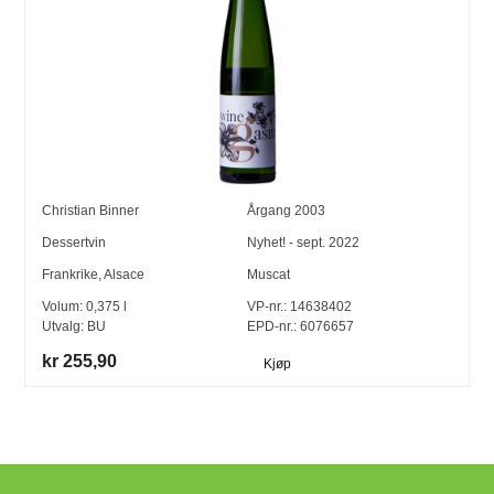
Christian Binner
Årgang
2003
Dessertvin
Nyhet! - sept. 2022
Frankrike
,
Alsace
Muscat
Volum:
0,375
l
VP-nr.:
14638402
Utvalg:
BU
EPD-nr.: 6076657
kr 255,90
Kjøp