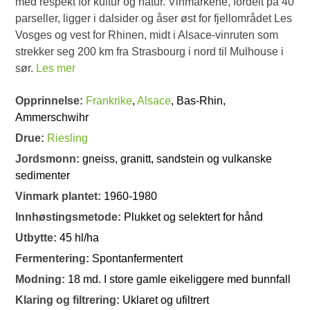
med respekt for kultur og natur. Vinmarkene, fordelt på 40
parseller, ligger i dalsider og åser øst for fjellområdet Les
Vosges og vest for Rhinen, midt i Alsace-vinruten som
strekker seg 200 km fra Strasbourg i nord til Mulhouse i
sør.
Les mer
Opprinnelse:
Frankrike
,
Alsace
, Bas-Rhin,
Ammerschwihr
Drue:
Riesling
Jordsmonn:
gneiss, granitt, sandstein og vulkanske
sedimenter
Vinmark plantet:
1960-1980
Innhøstingsmetode:
Plukket og selektert for hånd
Utbytte:
45 hl/ha
Fermentering:
Spontanfermentert
Modning:
18 md. I store gamle eikeliggere med bunnfall
Klaring og filtrering:
Uklaret og ufiltrert