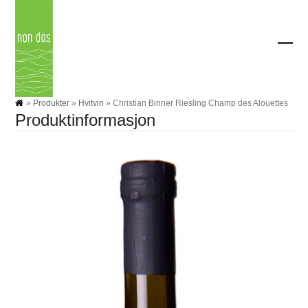
Skip
to
content
Ope
Clos
mobi
mobi
men
men
»
Produkter
»
Hvitvin
»
Christian Binner Riesling Champ des Alouettes
Produktinformasjon