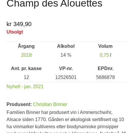
Champ des Alouettes
kr 349,90
Utsolgt
Årgang
Alkohol
Volum
2018
14 %
0,75
l
Ant. pr. kasse
VP-nr.
EPDnr.
12
12526501
5686878
Nyhet! - jan. 2021
Produsent:
Christian Binner
Familien Binner har produsert vin i Ammerschwihr,
Alsace siden 1770. Gården er økologisk sertifisert og 10
ha vinmarker kultiveres etter biodynamiske prinsipper