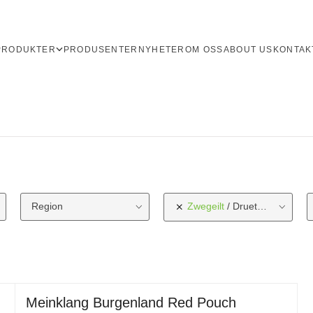
PRODUKTER
PRODUSENTER
NYHETER
OM OSS
ABOUT US
KONTAK
Region
Zwegeilt
Druetype
Meinklang Burgenland Red Pouch