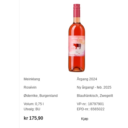
Meinklang
Årgang
2024
Rosévin
Ny årgang! - feb. 2025
Østerrike
,
Burgenland
Blaufränkisch
,
Zwegeilt
Volum:
0,75
l
VP-nr.:
18797901
Utvalg:
BU
EPD-nr.: 6565022
kr 175,90
Kjøp