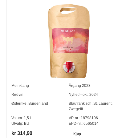
Meinklang
Årgang
2023
Rødvin
Nyhet! - okt. 2024
Østerrike
,
Burgenland
Blaufränkisch
,
St. Laurent
,
Zwegeilt
Volum:
1,5
l
VP-nr.:
18798106
Utvalg:
BU
EPD-nr.: 6565014
kr 314,90
Kjøp