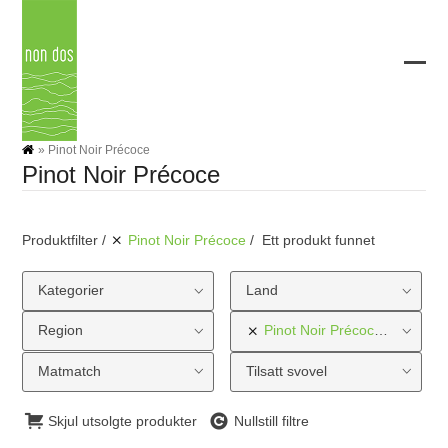
Skip
to
content
Ope
Clos
mobi
mobi
men
men
»
Pinot Noir Précoce
Pinot Noir Précoce
Produktfilter
Pinot Noir Précoce
Ett produkt funnet
Kategorier
Land
Region
Pinot Noir Précoce
Druetyp
Matmatch
Tilsatt svovel
Skjul utsolgte produkter
Nullstill filtre