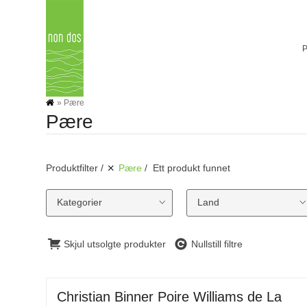
Skip
to
content
»
Pære
Pære
Produktfilter
Pære
Ett produkt funnet
Kategorier
Land
Skjul utsolgte produkter
Nullstill filtre
Christian Binner Poire Williams de La