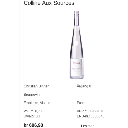
Colline Aux Sources
Christian Binner
Årgang
0
Brennevin
Frankrike
,
Alsace
Pære
Volum:
0,7
l
VP-nr.:
11955101
Utvalg:
BU
EPD-nr.: 5550843
kr 606,90
Les mer