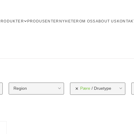
PRODUKTER
PRODUSENTER
NYHETER
OM OSS
ABOUT US
KONTAK
Region
Pære
Druetype