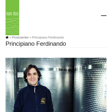
Skip
to
content
Ope
Clos
mobi
mobi
men
men
»
Produsenter
»
Principiano Ferdinando
Principiano Ferdinando