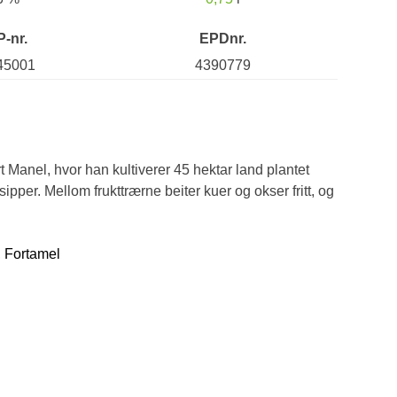
P-nr.
EPDnr.
45001
4390779
 Manel, hvor han kultiverer 45 hektar land plantet
pper. Mellom frukttrærne beiter kuer og okser fritt, og
, Fortamel
d