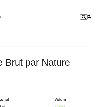
T
e Brut par Nature
kohol
Volum
6 %
0,75
l