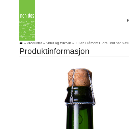
Skip
to
content
»
Produkter
»
Sider og fruktvin
»
Julien Frémont Cidre Brut par Nat
Produktinformasjon