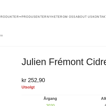
PRODUKTER
PRODUSENTER
NYHETER
OM OSS
ABOUT US
KONTAK
ure
Julien Frémont Cidr
kr 252,90
Utsolgt
Årgang
Al
2020