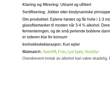
Klaring og filtrering:
Uklaret og ufiltrert
Sertifisering:
Jobber etter biodynamiske prinsippe
Om produktet:
Eplene høstes og får hvile i 1-3 md
glassfibertanker til mosten når 3-4 % alkohol. Deret
fermenteringen, og de små perlende boblene dannes
er sideren klar for konsum
Innholdsdeklarasjon:
Kun epler
Matmatch:
Aperitiff
,
Fisk
,
Lyst kjøtt
,
Skalldyr
Overdrevent inntak av alkohol kan være skadelig. 