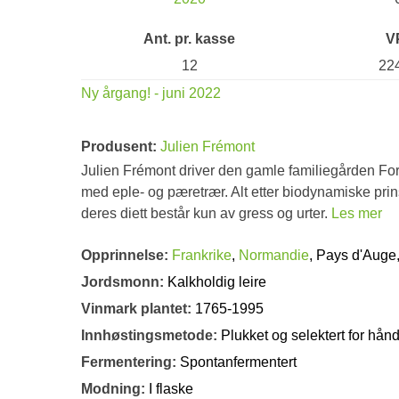
Ant. pr. kasse
V
12
22
Ny årgang! - juni 2022
Produsent:
Julien Frémont
Julien Frémont driver den gamle familiegården Fort
med eple- og pæretrær. Alt etter biodynamiske prinsi
deres diett består kun av gress og urter.
Les mer
Opprinnelse:
Frankrike
,
Normandie
, Pays d'Auge
Jordsmonn:
Kalkholdig leire
Vinmark plantet:
1765-1995
Innhøstingsmetode:
Plukket og selektert for hån
Fermentering:
Spontanfermentert
Modning:
I flaske