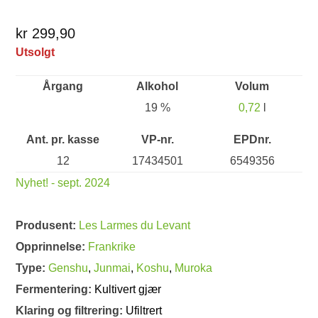
kr 299,90
Utsolgt
Årgang
Alkohol
Volum
19 %
0,72
l
Ant. pr. kasse
VP-nr.
EPDnr.
12
17434501
6549356
Nyhet! - sept. 2024
Produsent:
Les Larmes du Levant
Opprinnelse:
Frankrike
Type:
Genshu
,
Junmai
,
Koshu
,
Muroka
Fermentering:
Kultivert gjær
Klaring og filtrering:
Ufiltrert