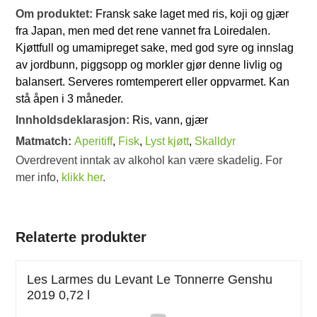
Om produktet:
Fransk sake laget med ris, koji og gjær
fra Japan, men med det rene vannet fra Loiredalen.
Kjøttfull og umamipreget sake, med god syre og innslag
av jordbunn, piggsopp og morkler gjør denne livlig og
balansert. Serveres romtemperert eller oppvarmet. Kan
stå åpen i 3 måneder.
Innholdsdeklarasjon:
Ris, vann, gjær
Matmatch:
Aperitiff
,
Fisk
,
Lyst kjøtt
,
Skalldyr
Overdrevent inntak av alkohol kan være skadelig. For
mer info,
klikk her
.
Relaterte produkter
Les Larmes du Levant Le Tonnerre Genshu
2019 0,72 l