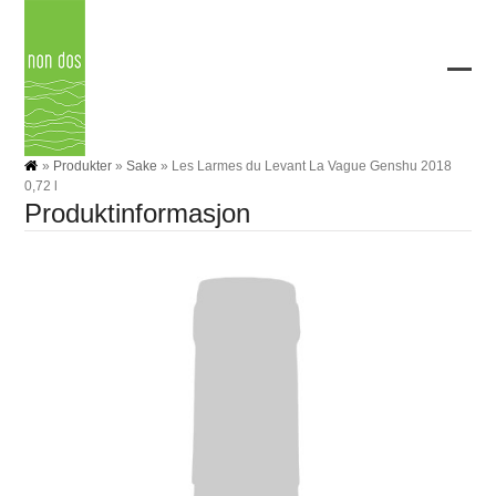
Skip
to
content
Ope
Clos
mobi
mobi
men
men
»
Produkter
»
Sake
»
Les Larmes du Levant La Vague Genshu 2018
0,72 l
Produktinformasjon