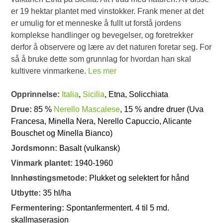
er 19 hektar plantet med vinstokker. Frank mener at det
er umulig for et menneske å fullt ut forstå jordens
komplekse handlinger og bevegelser, og foretrekker
derfor å observere og lære av det naturen foretar seg. For
så å bruke dette som grunnlag for hvordan han skal
kultivere vinmarkene.
Les mer
Opprinnelse:
Italia
,
Sicilia
, Etna, Solicchiata
Drue:
85 %
Nerello Mascalese
, 15 % andre druer (Uva
Francesa, Minella Nera, Nerello Capuccio, Alicante
Bouschet og Minella Bianco)
Jordsmonn:
Basalt (vulkansk)
Vinmark plantet:
1940-1960
Innhøstingsmetode:
Plukket og selektert for hånd
Utbytte:
35 hl/ha
Fermentering:
Spontanfermentert. 4 til 5 md.
skallmaserasjon