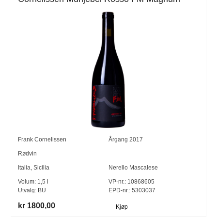
Frank Cornelissen
Årgang
2017
Rødvin
Italia
,
Sicilia
Nerello Mascalese
Volum:
1,5
l
VP-nr.:
10868605
Utvalg:
BU
EPD-nr.: 5303037
kr 1800,00
Kjøp