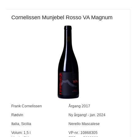
Cornelissen Munjebel Rosso VA Magnum
Frank Cornelissen
Årgang
2017
Rødvin
Ny årgang! - jan. 2024
Italia
,
Sicilia
Nerello Mascalese
Volum:
1,5
l
VP-nr.:
10868305