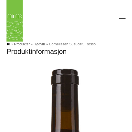
Skip
to
content
Ope
Clos
mobi
mobi
men
men
»
Produkter
»
Rødvin
»
Cornelissen Susucaru Rosso
Produktinformasjon