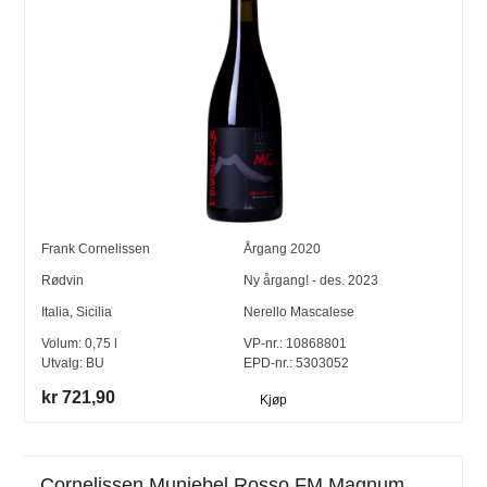
Frank Cornelissen
Årgang
2020
Rødvin
Ny årgang! - des. 2023
Italia
,
Sicilia
Nerello Mascalese
Volum:
0,75
l
VP-nr.:
10868801
Utvalg:
BU
EPD-nr.: 5303052
kr 721,90
Kjøp
Cornelissen Munjebel Rosso FM Magnum