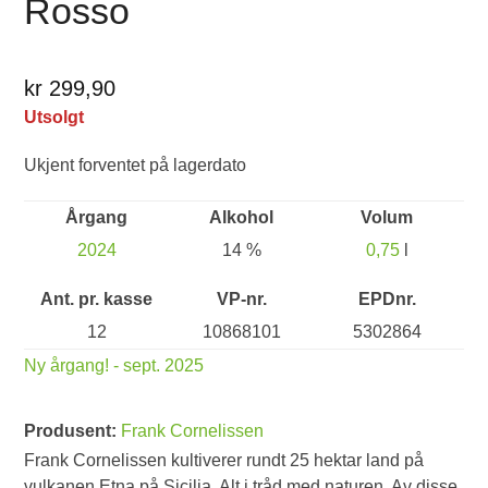
Rosso
kr 299,90
Utsolgt
Ukjent forventet på lagerdato
Årgang
Alkohol
Volum
2024
14 %
0,75
l
Ant. pr. kasse
VP-nr.
EPDnr.
12
10868101
5302864
Ny årgang! - sept. 2025
Produsent:
Frank Cornelissen
Frank Cornelissen kultiverer rundt 25 hektar land på
vulkanen Etna på Sicilia. Alt i tråd med naturen. Av disse