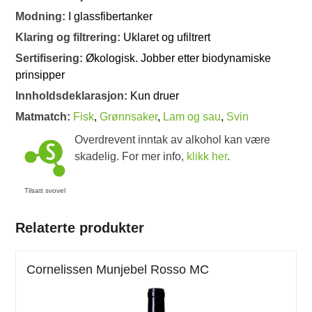
Modning:
I glassfibertanker
Klaring og filtrering:
Uklaret og ufiltrert
Sertifisering:
Økologisk. Jobber etter biodynamiske
prinsipper
Innholdsdeklarasjon:
Kun druer
Matmatch:
Fisk
,
Grønnsaker
,
Lam og sau
,
Svin
Overdrevent inntak av alkohol kan være
skadelig. For mer info,
klikk her
.
Tilsatt svovel
Relaterte produkter
Cornelissen Munjebel Rosso MC