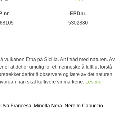
P-nr.
EPDnr.
68105
5302880
å vulkanen Etna på Sicilia. Alt i tråd med naturen. Av
er at det er umulig for et menneske å fullt ut forstå
retrekker derfor å observere og lære av det naturen
 hvordan han skal kultivere vinmarkene.
Les mer
 (Uva Francesa, Minella Nera, Nerello Capuccio,