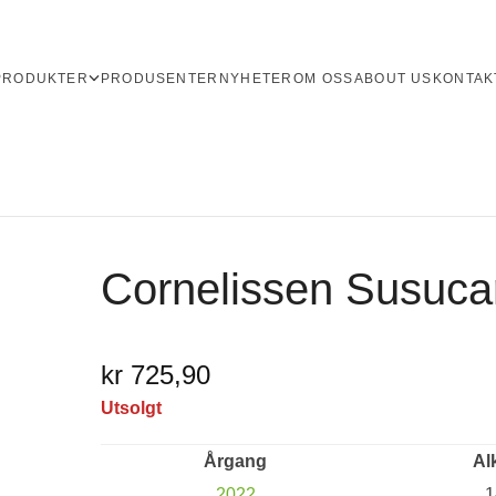
PRODUKTER
PRODUSENTER
NYHETER
OM OSS
ABOUT US
KONTAK
Cornelissen Susuc
kr 725,90
Utsolgt
Årgang
Al
2022
1