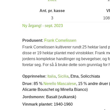
Ant. pr. kasse
V
3
108
Ny årgang! - sept. 2023
Produsent:
Frank Cornelissen
Frank Cornelissen kultiverer rundt 25 hektar land p
disse er 19 hektar plantet med vinstokker. Frank men
jordens komplekse handlinger og bevegelser, og fo
foretar seg. For så å bruke dette som grunnlag for
Opprinnelse:
Italia
,
Sicilia
, Etna, Solicchiata
Drue:
85 %
Nerello Mascalese
, 15 % andre druer
Alicante Bouschet og Minella Bianco)
Jordsmonn:
Basalt (vulkansk)
Vinmark plantet:
1940-1960