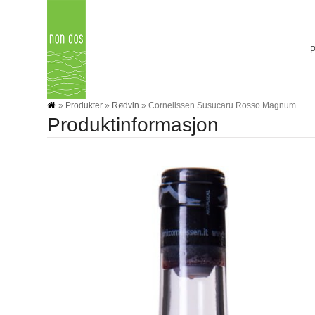
Skip
to
content
»
Produkter
»
Rødvin
»
Cornelissen Susucaru Rosso Magnum
Produktinformasjon