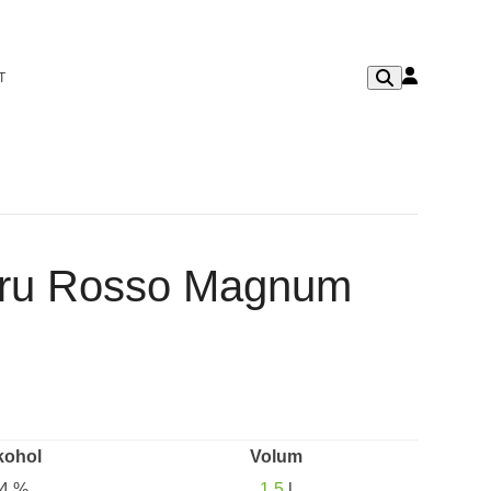
T
aru Rosso Magnum
kohol
Volum
4 %
1,5
l