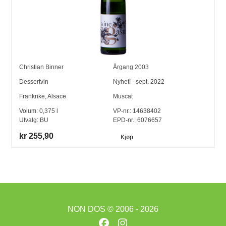
Christian Binner
Årgang
2003
Dessertvin
Nyhet! - sept. 2022
Frankrike
,
Alsace
Muscat
Volum:
0,375
l
VP-nr.:
14638402
Utvalg:
BU
EPD-nr.: 6076657
kr 255,90
Kjøp
NON DOS
© 2006 - 2026