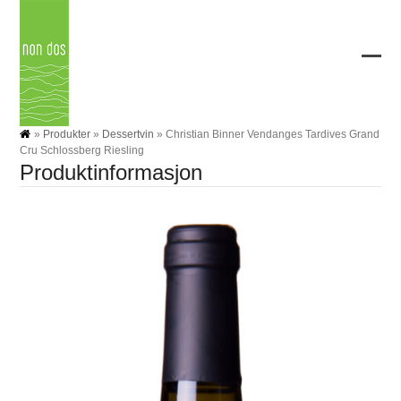
Skip
to
content
Ope
Clos
mobi
mobi
men
men
»
Produkter
»
Dessertvin
»
Christian Binner Vendanges Tardives Grand
Cru Schlossberg Riesling
Produktinformasjon