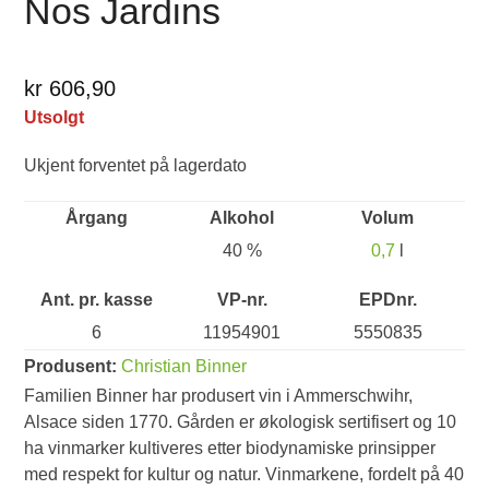
Nos Jardins
kr 606,90
Utsolgt
Ukjent forventet på lagerdato
Årgang
Alkohol
Volum
40 %
0,7
l
Ant. pr. kasse
VP-nr.
EPDnr.
6
11954901
5550835
Produsent:
Christian Binner
Familien Binner har produsert vin i Ammerschwihr,
Alsace siden 1770. Gården er økologisk sertifisert og 10
ha vinmarker kultiveres etter biodynamiske prinsipper
med respekt for kultur og natur. Vinmarkene, fordelt på 40