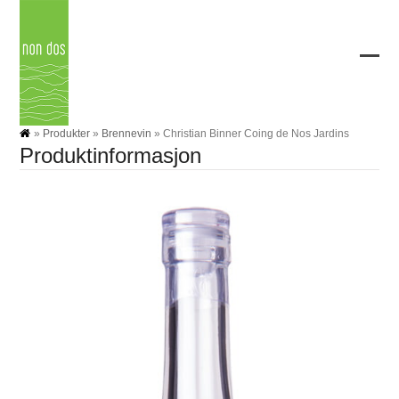
Skip
to
content
Ope
Clos
mobi
mobi
men
men
»
Produkter
»
Brennevin
»
Christian Binner Coing de Nos Jardins
Produktinformasjon