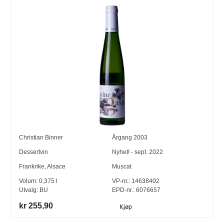
Christian Binner
Årgang
2003
Dessertvin
Nyhet! - sept. 2022
Frankrike
,
Alsace
Muscat
Volum:
0,375
l
VP-nr.:
14638402
Utvalg:
BU
EPD-nr.: 6076657
kr 255,90
Kjøp