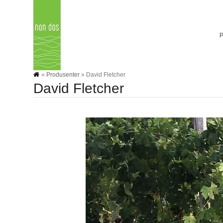
Skip
to
content
»
Produsenter
»
David Fletcher
David Fletcher