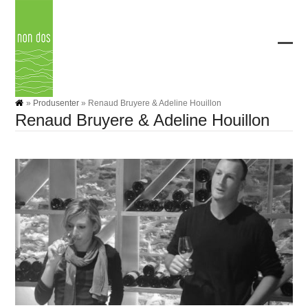
Skip
to
content
Ope
Clos
mobi
mobi
men
men
»
Produsenter
»
Renaud Bruyere & Adeline Houillon
Renaud Bruyere & Adeline Houillon