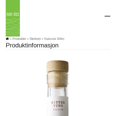
Skip
to
content
Ope
Clos
mobi
mobi
men
men
»
Produkter
»
Sterkvin
»
Naturale Bitter
Produktinformasjon