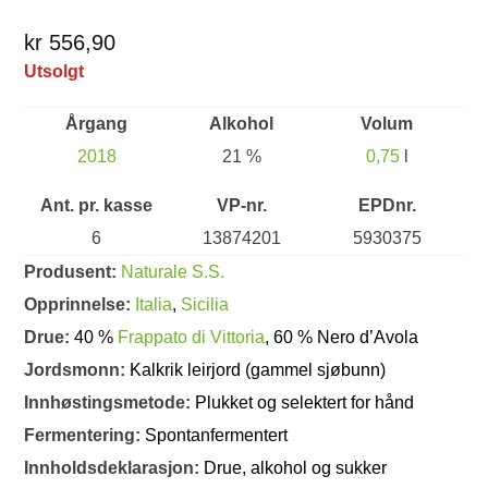
kr 556,90
Utsolgt
Årgang
Alkohol
Volum
2018
21 %
0,75
l
Ant. pr. kasse
VP-nr.
EPDnr.
6
13874201
5930375
Produsent:
Naturale S.S.
Opprinnelse:
Italia
,
Sicilia
Drue:
40 %
Frappato di Vittoria
, 60 % Nero d’Avola
Jordsmonn:
Kalkrik leirjord (gammel sjøbunn)
Innhøstingsmetode:
Plukket og selektert for hånd
Fermentering:
Spontanfermentert
Innholdsdeklarasjon:
Drue, alkohol og sukker