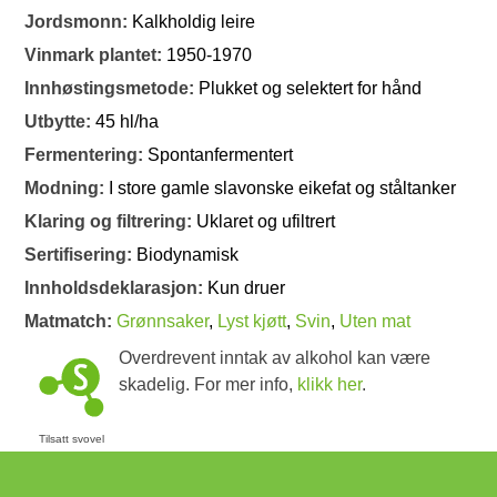
Jordsmonn:
Kalkholdig leire
Vinmark plantet:
1950-1970
Innhøstingsmetode:
Plukket og selektert for hånd
Utbytte:
45 hl/ha
Fermentering:
Spontanfermentert
Modning:
I store gamle slavonske eikefat og ståltanker
Klaring og filtrering:
Uklaret og ufiltrert
Sertifisering:
Biodynamisk
Innholdsdeklarasjon:
Kun druer
Matmatch:
Grønnsaker
,
Lyst kjøtt
,
Svin
,
Uten mat
Overdrevent inntak av alkohol kan være
skadelig. For mer info,
klikk her
.
Tilsatt svovel