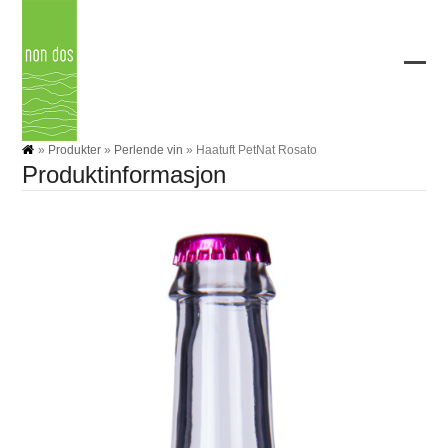
Skip
to
content
Ope
Clos
mobi
mobi
men
men
»
Produkter
»
Perlende vin
»
Haatuft PetNat Rosato
Produktinformasjon