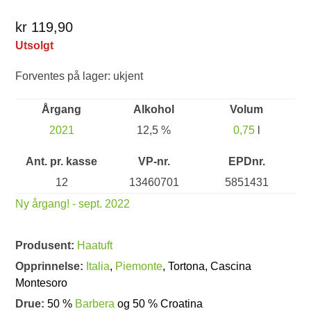
kr 119,90
Utsolgt
Forventes på lager: ukjent
Årgang
Alkohol
Volum
2021
12,5 %
0,75
l
Ant. pr. kasse
VP-nr.
EPDnr.
12
13460701
5851431
Ny årgang! - sept. 2022
Produsent:
Haatuft
Opprinnelse:
Italia
,
Piemonte
, Tortona, Cascina
Montesoro
Drue:
50 %
Barbera
og 50 % Croatina