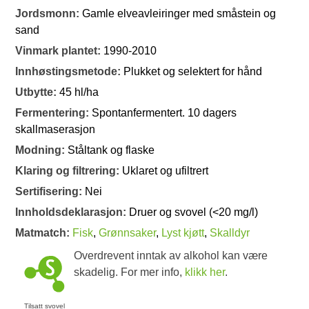
Jordsmonn:
Gamle elveavleiringer med småstein og
sand
Vinmark plantet:
1990-2010
Innhøstingsmetode:
Plukket og selektert for hånd
Utbytte:
45 hl/ha
Fermentering:
Spontanfermentert. 10 dagers
skallmaserasjon
Modning:
Ståltank og flaske
Klaring og filtrering:
Uklaret og ufiltrert
Sertifisering:
Nei
Innholdsdeklarasjon:
Druer og svovel (<20 mg/l)
Matmatch:
Fisk
,
Grønnsaker
,
Lyst kjøtt
,
Skalldyr
Overdrevent inntak av alkohol kan være
skadelig. For mer info,
klikk her
.
Tilsatt svovel