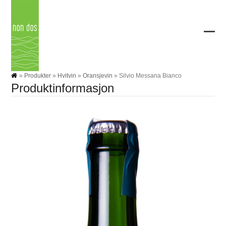
Skip
to
content
Ope
Clos
mobi
mobi
men
men
»
Produkter
»
Hvitvin
»
Oransjevin
»
Silvio Messana Bianco
Produktinformasjon