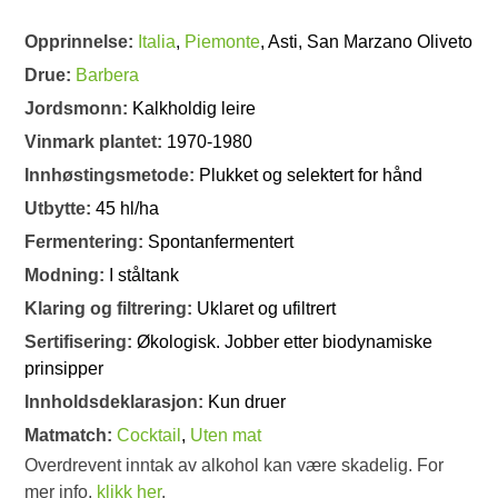
Opprinnelse:
Italia
,
Piemonte
, Asti, San Marzano Oliveto
Drue:
Barbera
Jordsmonn:
Kalkholdig leire
Vinmark plantet:
1970-1980
Innhøstingsmetode:
Plukket og selektert for hånd
Utbytte:
45 hl/ha
Fermentering:
Spontanfermentert
Modning:
I ståltank
Klaring og filtrering:
Uklaret og ufiltrert
Sertifisering:
Økologisk. Jobber etter biodynamiske
prinsipper
Innholdsdeklarasjon:
Kun druer
Matmatch:
Cocktail
,
Uten mat
Overdrevent inntak av alkohol kan være skadelig. For
mer info,
klikk her
.