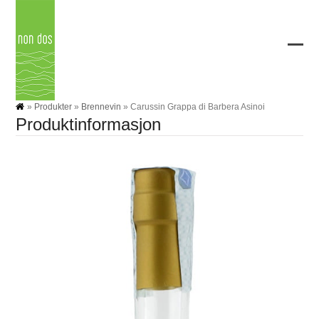
Skip
to
content
Ope
Clos
mobi
mobi
men
men
»
Produkter
»
Brennevin
»
Carussin Grappa di Barbera Asinoi
Produktinformasjon