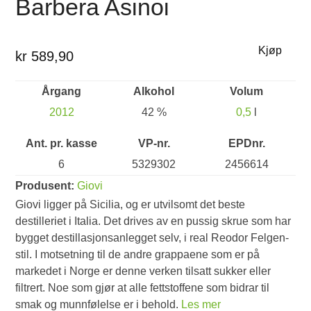
Barbera Asinoi
Kjøp
kr 589,90
Årgang
Alkohol
Volum
2012
42 %
0,5
l
Ant. pr. kasse
VP-nr.
EPDnr.
6
5329302
2456614
Produsent:
Giovi
Giovi ligger på Sicilia, og er utvilsomt det beste
destilleriet i Italia. Det drives av en pussig skrue som har
bygget destillasjonsanlegget selv, i real Reodor Felgen-
stil. I motsetning til de andre grappaene som er på
markedet i Norge er denne verken tilsatt sukker eller
filtrert. Noe som gjør at alle fettstoffene som bidrar til
smak og munnfølelse er i behold.
Les mer