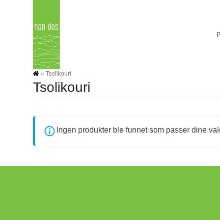
Skip
to
content
»
Tsolikouri
Tsolikouri
Ingen produkter ble funnet som passer dine val