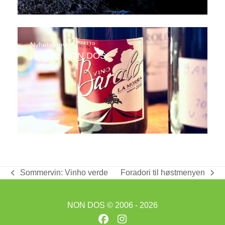
Nyhetsbrev
Progetti NON DOS
Sommervin: Vinho verde
Foradori til høstmenyen
previous
next
post:
post:
NON DOS
© 2006 - 2026