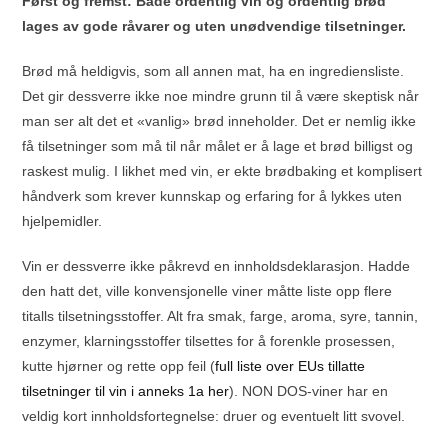
Først og fremst: Både ordentlig vin og ordentlig brød
lages av gode råvarer og uten unødvendige tilsetninger.
Brød må heldigvis, som all annen mat, ha en ingrediensliste.
Det gir dessverre ikke noe mindre grunn til å være skeptisk når
man ser alt det et «vanlig» brød inneholder. Det er nemlig ikke
få tilsetninger som må til når målet er å lage et brød billigst og
raskest mulig. I likhet med vin, er ekte brødbaking et komplisert
håndverk som krever kunnskap og erfaring for å lykkes uten
hjelpemidler.
Vin er dessverre ikke påkrevd en innholdsdeklarasjon. Hadde
den hatt det, ville konvensjonelle viner måtte liste opp flere
titalls tilsetningsstoffer. Alt fra smak, farge, aroma, syre, tannin,
enzymer, klarningsstoffer tilsettes for å forenkle prosessen,
kutte hjørner og rette opp feil (
full liste over EUs tillatte
tilsetninger til vin i anneks 1a her
). NON DOS-viner har en
veldig kort innholdsfortegnelse: druer og eventuelt litt svovel.