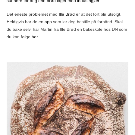
sunnere for deg enn brød laget med industrigjær.
Det eneste problemet med
Ille Brød
er at det fort blir utsolgt.
Heldigvis har de en
app
som lar deg bestille på forhånd. Skal
du bake selv, har Martin fra Ille Brød en bakeskole hos DN som
du kan følge
her
.