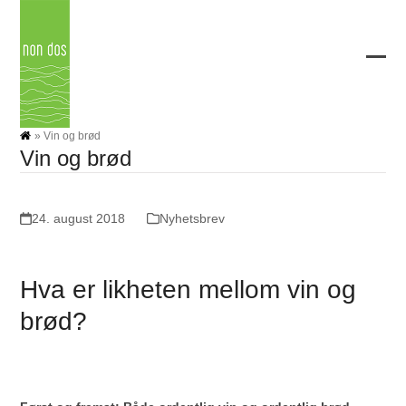
Skip
to
content
Ope
Clos
mobi
mobi
men
men
»
Vin og brød
Vin og brød
24. august 2018
Nyhetsbrev
Hva er likheten mellom vin og
brød?