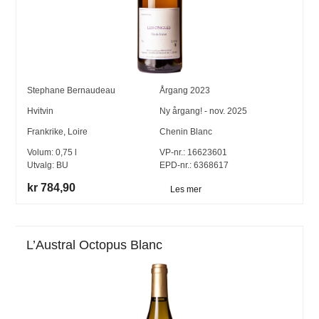
Stephane Bernaudeau
Årgang
2023
Hvitvin
Ny årgang! - nov. 2025
Frankrike
,
Loire
Chenin Blanc
Volum:
0,75
l
VP-nr.:
16623601
Utvalg:
BU
EPD-nr.: 6368617
kr 784,90
Les mer
L’Austral Octopus Blanc