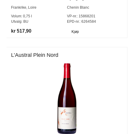
Frankrike
,
Loire
Chenin Blanc
Volum:
0,75
l
VP-nr.:
15868201
Utvalg:
BU
EPD-nr.: 6264584
kr 517,90
Kjøp
L’Austral Plein Nord