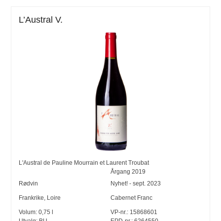
L’Austral V.
L'Austral de Pauline Mourrain et Laurent Troubat
Årgang
2019
Rødvin
Nyhet! - sept. 2023
Frankrike
,
Loire
Cabernet Franc
Volum:
0,75
l
VP-nr.:
15868601
Utvalg:
BU
EPD-nr.: 6264550