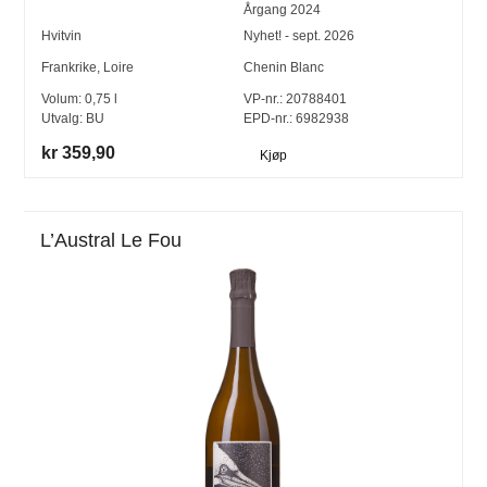
Årgang
2024
Hvitvin
Nyhet! - sept. 2026
Frankrike
,
Loire
Chenin Blanc
Volum:
0,75
l
VP-nr.:
20788401
Utvalg:
BU
EPD-nr.: 6982938
kr 359,90
Kjøp
L’Austral Le Fou