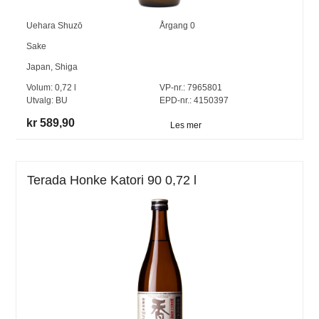
Uehara Shuzō
Årgang
0
Sake
Japan
,
Shiga
Volum:
0,72
l
VP-nr.:
7965801
Utvalg:
BU
EPD-nr.: 4150397
kr 589,90
Les mer
Terada Honke Katori 90 0,72 l