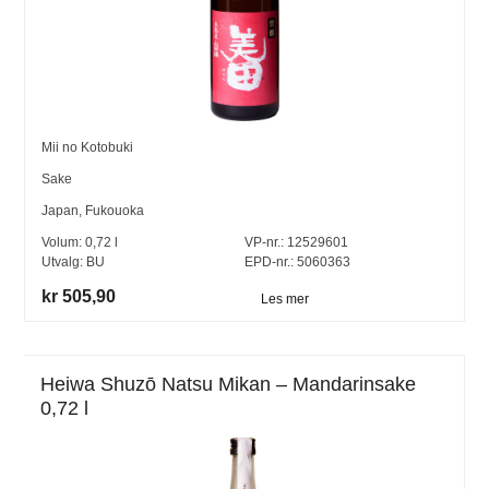
Mii no Kotobuki
Sake
Japan
,
Fukouoka
Volum:
0,72
l
VP-nr.:
12529601
Utvalg:
BU
EPD-nr.: 5060363
kr 505,90
Les mer
Heiwa Shuzō Natsu Mikan – Mandarinsake
0,72 l