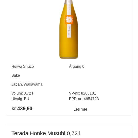
Heiwa Shuzō
Årgang
0
Sake
Japan
,
Wakayama
Volum:
0,72
l
VP-nr.:
8208101
Utvalg:
BU
EPD-nr.: 4954723
kr 439,90
Les mer
Terada Honke Musubi 0,72 l