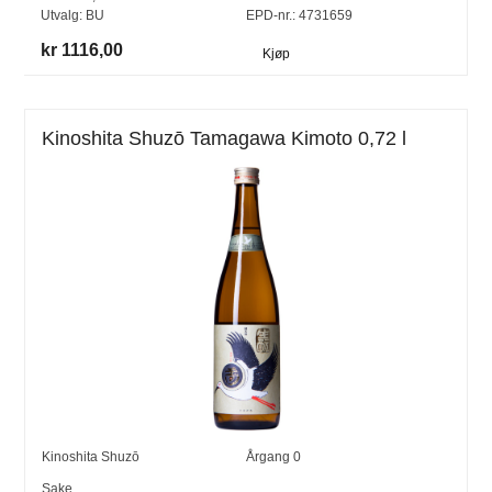
Utvalg:
BU
EPD-nr.: 4731659
kr 1116,00
Kjøp
Kinoshita Shuzō Tamagawa Kimoto 0,72 l
Kinoshita Shuzō
Årgang
0
Sake