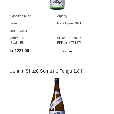
Akishika Shuzō
Årgang
0
Sake
Nyhet! - jan. 2021
Japan
,
Osaka
Volum:
1,8
l
VP-nr.:
12529407
Utvalg:
BU
EPD-nr.: 4731576
kr 1287,00
Les mer
Uehara Shuzō Soma no Tengu 1,8 l