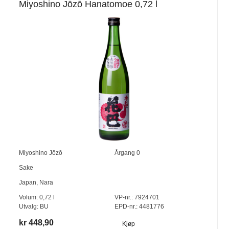
Miyoshino Jōzō Hanatomoe 0,72 l
Miyoshino Jōzō
Årgang
0
Sake
Japan
,
Nara
Volum:
0,72
l
VP-nr.:
7924701
Utvalg:
BU
EPD-nr.: 4481776
kr 448,90
Kjøp