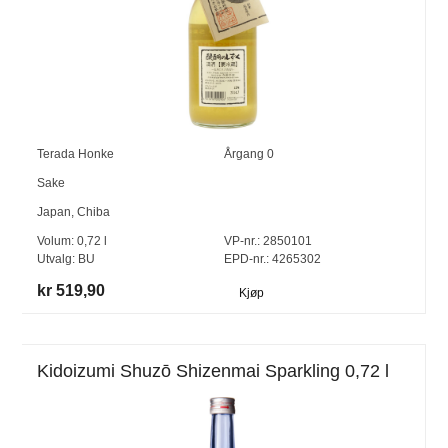
Terada Honke
Årgang
0
Sake
Japan
,
Chiba
Volum:
0,72
l
VP-nr.:
2850101
Utvalg:
BU
EPD-nr.: 4265302
kr 519,90
Kjøp
Kidoizumi Shuzō Shizenmai Sparkling 0,72 l