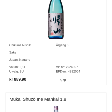
Chikuma Nishiki
Årgang
0
Sake
Japan
,
Nagano
Volum:
1,8
l
VP-nr.:
7924307
Utvalg:
BU
EPD-nr.: 4882064
kr 889,90
Kjøp
Mukai Shuzō Ine Mankai 1,8 l