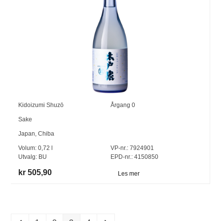
Kidoizumi Shuzō
Årgang
0
Sake
Japan
,
Chiba
Volum:
0,72
l
VP-nr.:
7924901
Utvalg:
BU
EPD-nr.: 4150850
kr 505,90
Les mer