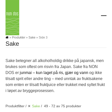
Skip
to
content
Ope
Clos
mobi
mobi
men
men
»
Produkter
»
Sake
»
Side 3
Sake
Sake betegner all alkoholholdig drikke på japansk, men
brukes som oftest om risvin fra Japan. Sake fra NON
DOS er
junmai – kun laget på ris, gjær og vann
og ikke
tilsatt sprit eller andre ting – med unntak av fruktsakene
som enten er tilsatt fruktjuice eller trukket med syltet frukt
i løpet av bryggeprosessen.
Produktfilter
Sake
49 - 72 av 75 produkter