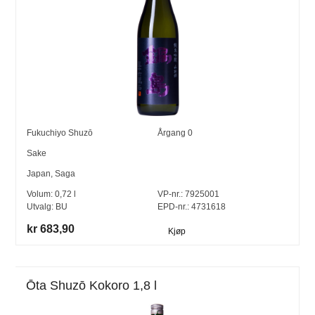
Fukuchiyo Shuzō
Årgang
0
Sake
Japan
,
Saga
Volum:
0,72
l
VP-nr.:
7925001
Utvalg:
BU
EPD-nr.: 4731618
kr 683,90
Kjøp
Ōta Shuzō Kokoro 1,8 l