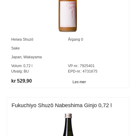
Heiwa Shuzō
Årgang
0
Sake
Japan
,
Wakayama
Volum:
0,72
l
VP-nr.:
7925401
Utvalg:
BU
EPD-nr.: 4731675
kr 529,90
Les mer
Fukuchiyo Shuzō Nabeshima Ginjo 0,72 l