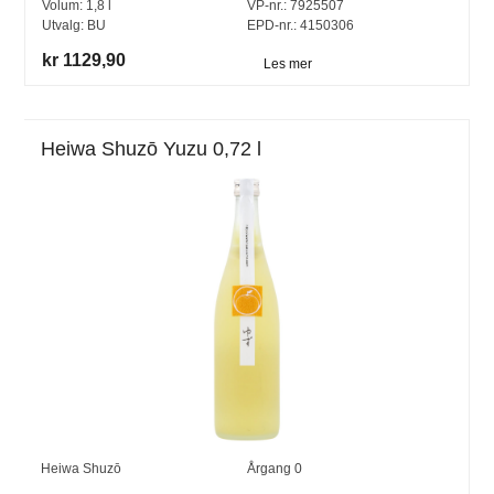
Volum:
1,8
l
VP-nr.:
7925507
Utvalg:
BU
EPD-nr.: 4150306
kr 1129,90
Les mer
Heiwa Shuzō Yuzu 0,72 l
Heiwa Shuzō
Årgang
0