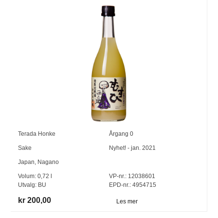
Terada Honke
Årgang
0
Sake
Nyhet! - jan. 2021
Japan
,
Nagano
Volum:
0,72
l
VP-nr.:
12038601
Utvalg:
BU
EPD-nr.: 4954715
kr 200,00
Les mer