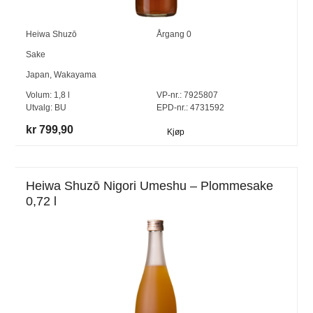
Heiwa Shuzō
Årgang
0
Sake
Japan
,
Wakayama
Volum:
1,8
l
VP-nr.:
7925807
Utvalg:
BU
EPD-nr.: 4731592
kr 799,90
Kjøp
Heiwa Shuzō Nigori Umeshu – Plommesake
0,72 l