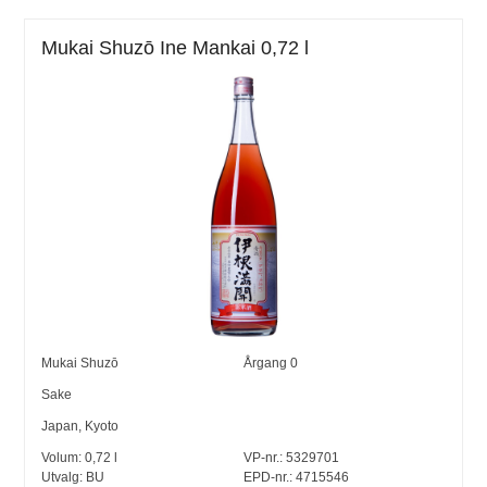
Mukai Shuzō Ine Mankai 0,72 l
Mukai Shuzō
Årgang
0
Sake
Japan
,
Kyoto
Volum:
0,72
l
VP-nr.:
5329701
Utvalg:
BU
EPD-nr.: 4715546