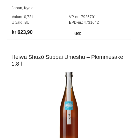
Japan
,
Kyoto
Volum:
0,72
l
VP-nr.:
7925701
Utvalg:
BU
EPD-nr.: 4731642
kr 623,90
Kjøp
Heiwa Shuzō Suppai Umeshu – Plommesake
1,8 l