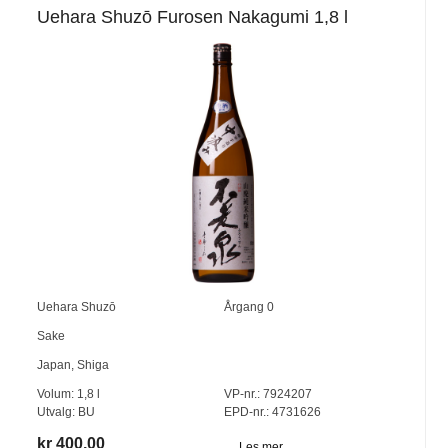
Uehara Shuzō Furosen Nakagumi 1,8 l
Uehara Shuzō
Årgang
0
Sake
Japan
,
Shiga
Volum:
1,8
l
VP-nr.:
7924207
Utvalg:
BU
EPD-nr.: 4731626
kr 400,00
Les mer