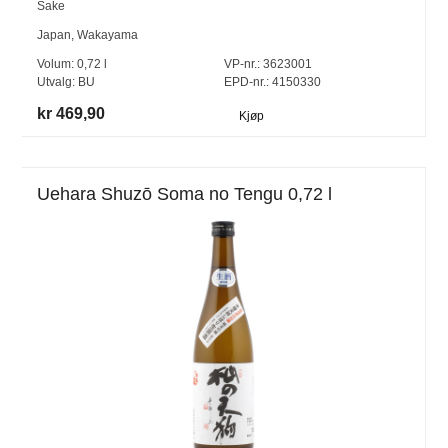
Sake
Japan
,
Wakayama
Volum:
0,72
l
VP-nr.:
3623001
Utvalg:
BU
EPD-nr.: 4150330
kr 469,90
Kjøp
Uehara Shuzō Soma no Tengu 0,72 l