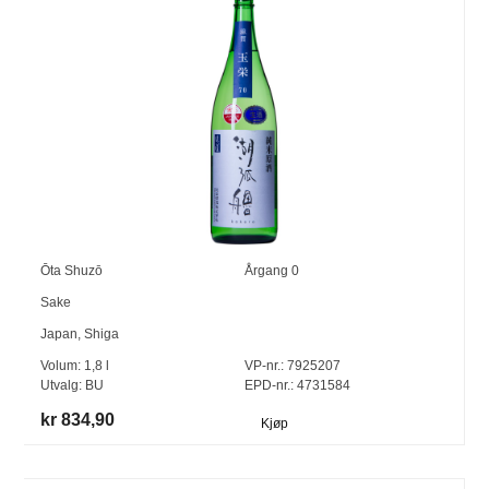
Ōta Shuzō
Årgang
0
Sake
Japan
,
Shiga
Volum:
1,8
l
VP-nr.:
7925207
Utvalg:
BU
EPD-nr.: 4731584
kr 834,90
Kjøp