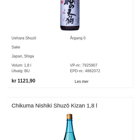
Uehara Shuzō
Årgang
0
Sake
Japan
,
Shiga
Volum:
1,8
l
VP-nr.:
7925907
Utvalg:
BU
EPD-nr.: 4882072
kr 1121,90
Les mer
Chikuma Nishiki Shuzō Kizan 1,8 l