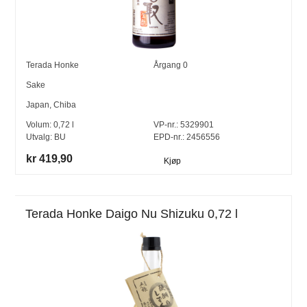
Terada Honke
Årgang
0
Sake
Japan
,
Chiba
Volum:
0,72
l
VP-nr.:
5329901
Utvalg:
BU
EPD-nr.: 2456556
kr 419,90
Kjøp
Terada Honke Daigo Nu Shizuku 0,72 l