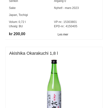
Senkin
Årgang
0
Sake
Nyhet! - mars 2023
Japan
,
Tochigi
Volum:
0,72
l
VP-nr.:
15303801
Utvalg:
BU
EPD-nr.: 4150405
kr 200,00
Les mer
Akishika Okarakuchi 1,8 l