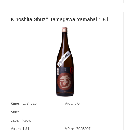
Kinoshita Shuzō Tamagawa Yamahai 1,8 l
Kinoshita Shuzō
Årgang
0
Sake
Japan
,
Kyoto
Volum:
1,8
l
VP-nr.:
7925307