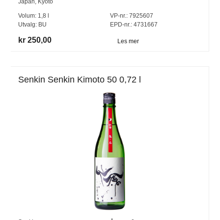
Japan
,
Kyoto
Volum:
1,8
l
VP-nr.:
7925607
Utvalg:
BU
EPD-nr.: 4731667
kr 250,00
Les mer
Senkin Senkin Kimoto 50 0,72 l