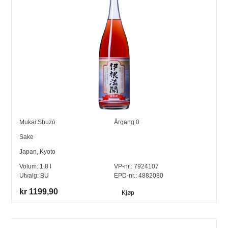
Mukai Shuzō
Årgang
0
Sake
Japan
,
Kyoto
Volum:
1,8
l
VP-nr.:
7924107
Utvalg:
BU
EPD-nr.: 4882080
kr 1199,90
Kjøp