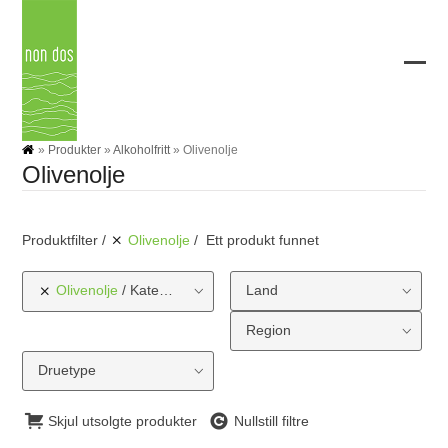
Skip
to
content
Ope
Clos
mobi
mobi
men
men
»
Produkter
»
Alkoholfritt
»
Olivenolje
Olivenolje
Produktfilter
Olivenolje
Ett produkt funnet
Olivenolje
Kategorier
Land
Region
Druetype
Skjul utsolgte produkter
Nullstill filtre