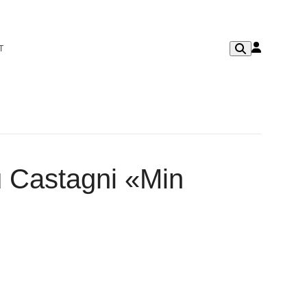
T
u Castagni «Min