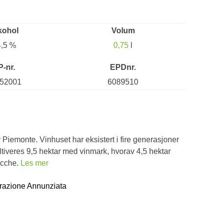
kohol
Volum
4,5 %
0,75
l
P-nr.
EPDnr.
52001
6089510
av Piemonte. Vinhuset har eksistert i fire generasjoner
tiveres 9,5 hektar med vinmark, hvorav 4,5 hektar
Rocche.
Les mer
Frazione Annunziata