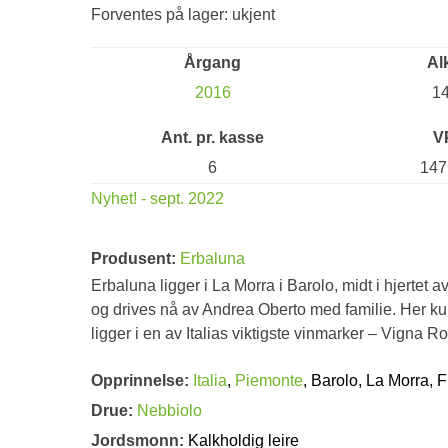
Forventes på lager: ukjent
Årgang
Al
2016
1
Ant. pr. kasse
V
6
147
Nyhet! - sept. 2022
Produsent:
Erbaluna
Erbaluna ligger i La Morra i Barolo, midt i hjertet 
og drives nå av Andrea Oberto med familie. Her kul
ligger i en av Italias viktigste vinmarker – Vigna 
Opprinnelse:
Italia
,
Piemonte
, Barolo, La Morra, 
Drue:
Nebbiolo
Jordsmonn:
Kalkholdig leire