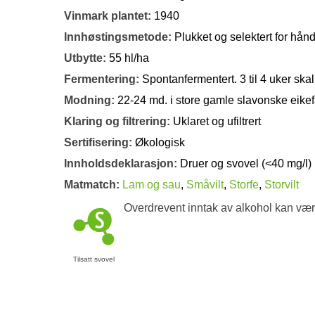
Vinmark plantet:
1940
Innhøstingsmetode:
Plukket og selektert for hån
Utbytte:
55 hl/ha
Fermentering:
Spontanfermentert. 3 til 4 uker sk
Modning:
22-24 md. i store gamle slavonske eikef
Klaring og filtrering:
Uklaret og ufiltrert
Sertifisering:
Økologisk
Innholdsdeklarasjon:
Druer og svovel (<40 mg/l)
Matmatch:
Lam og sau
,
Småvilt
,
Storfe
,
Storvilt
Overdrevent inntak av alkohol kan vær
Tilsatt svovel