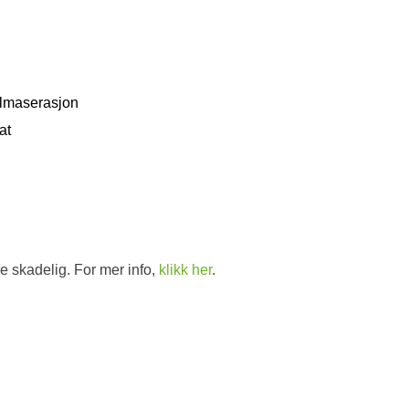
d
allmaserasjon
at
e skadelig. For mer info,
klikk her
.