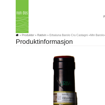
Skip
to
content
»
Produkter
»
Rødvin
»
Erbaluna Barolo Cru Castagni «Min Barolo
Produktinformasjon