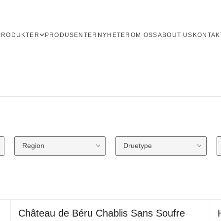
PRODUKTER
PRODUSENTER
NYHETER
OM OSS
ABOUT US
KONTAK
Region
Druetype
Château de Béru Chablis Sans Soufre