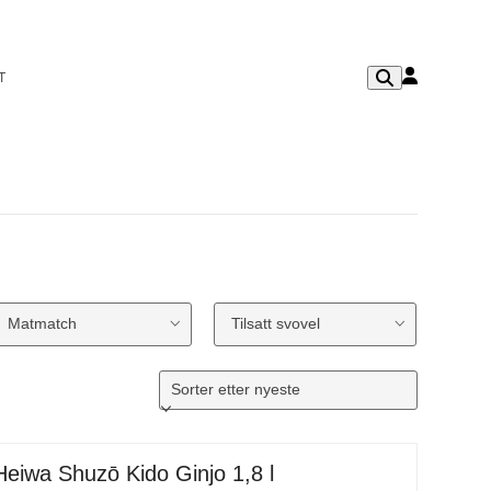
T
Matmatch
Tilsatt svovel
Heiwa Shuzō Kido Ginjo 1,8 l