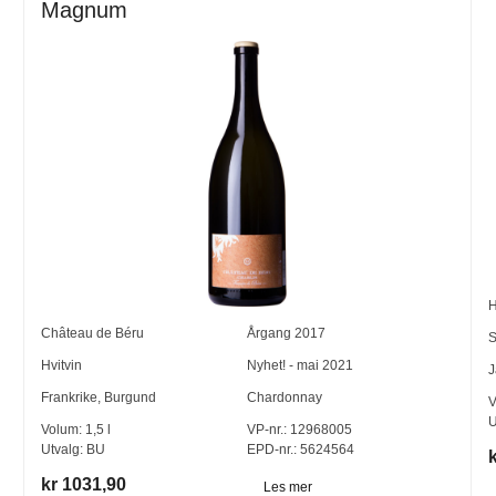
Magnum
H
Château de Béru
Årgang
2017
S
Hvitvin
Nyhet! - mai 2021
J
Frankrike
,
Burgund
Chardonnay
V
U
Volum:
1,5
l
VP-nr.:
12968005
Utvalg:
BU
EPD-nr.: 5624564
kr 1031,90
Les mer