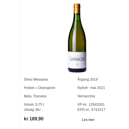
Silvio Messana
Årgang
2019
Hvitvin
»
Oransjevin
Nyhet! - mai 2021
Italia
,
Toscana
Vernacchia
Volum:
0,75
l
VP-nr.:
12942001
Utvalg:
BU
EPD-nr.: 5741517
kr 189,90
Les mer