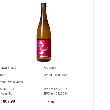
eiwa Shuzō
Årgang
0
ake
Nyhet! - mai 2021
apan
,
Wakayama
olum:
1,8
l
VP-nr.:
12971107
tvalg:
BU
EPD-nr.: 5325634
kr 807,90
Kjøp