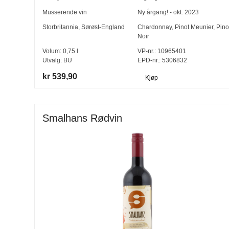
Musserende vin
Ny årgang! - okt. 2023
Storbritannia
,
Sørøst-England
Chardonnay
,
Pinot Meunier
,
Pino
Noir
Volum:
0,75
l
VP-nr.:
10965401
Utvalg:
BU
EPD-nr.: 5306832
kr 539,90
Kjøp
Smalhans Rødvin