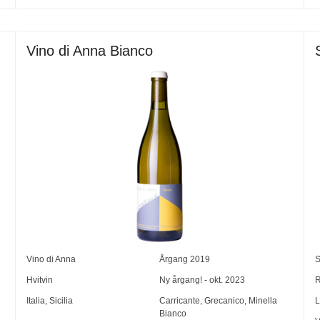
Vino di Anna Bianco
Vino di Anna
Årgang
2019
S
Hvitvin
Ny årgang! - okt. 2023
R
Italia
,
Sicilia
Carricante
,
Grecanico
,
Minella
L
Bianco