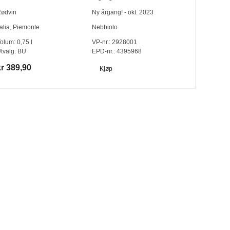
ødvin
Ny årgang! - okt. 2023
talia
,
Piemonte
Nebbiolo
olum:
0,75
l
VP-nr.:
2928001
tvalg:
BU
EPD-nr.: 4395968
kr 389,90
Kjøp