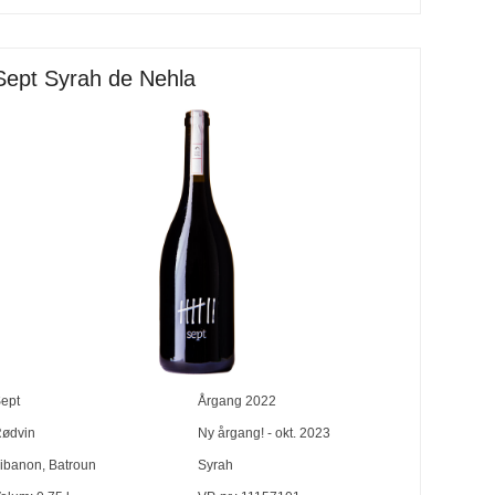
Sept Syrah de Nehla
ept
Årgang
2022
ødvin
Ny årgang! - okt. 2023
ibanon
,
Batroun
Syrah