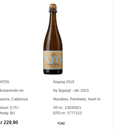
PATOS
Årgang
2019
usserende vin
Ny årgang! - okt. 2023
pania
,
Catalunya
Macabeu
,
Parellada
,
Xarel·lo
olum:
0,75
l
VP-nr.:
13035001
tvalg:
BU
EPD-nr.: 5777123
kr 229,90
Kjøp