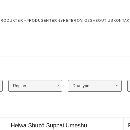
PRODUKTER
PRODUSENTER
NYHETER
OM OSS
ABOUT US
KONTAK
Region
Druetype
Heiwa Shuzō Suppai Umeshu –