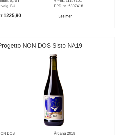
olum:
0,75
l
VP-nr.:
11157101
tvalg:
BU
EPD-nr.: 5307418
kr 1225,90
Les mer
Progetto NON DOS Sisto NA19
NON DOS
Årgang
2019