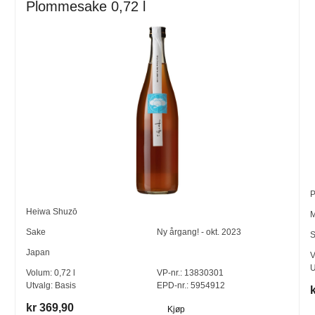
Plommesake 0,72 l
Heiwa Shuzō
M
Sake
Ny årgang! - okt. 2023
S
Japan
V
U
Volum:
0,72
l
VP-nr.:
13830301
Utvalg:
Basis
EPD-nr.: 5954912
kr 369,90
Kjøp