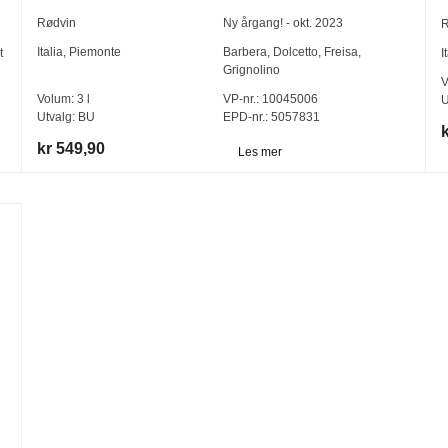
Rødvin
Ny årgang! - okt. 2023
R
Italia
,
Piemonte
Barbera
,
Dolcetto
,
Freisa
,
t
I
Grignolino
V
Volum:
3
l
VP-nr.:
10045006
U
Utvalg:
BU
EPD-nr.: 5057831
kr 549,90
Les mer