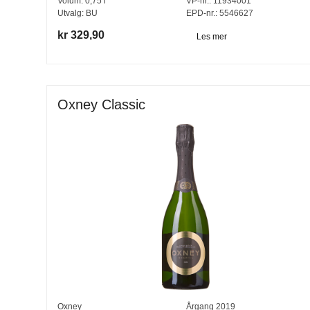
Volum:
0,75
l
VP-nr.:
11934001
Utvalg:
BU
EPD-nr.: 5546627
kr 329,90
Les mer
Oxney Classic
Oxney
Årgang
2019