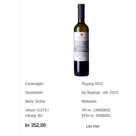
Caravaglio
Årgang
2021
Dessertvin
Ny årgang! - okt. 2023
Italia
,
Sicilia
Malvasia
Volum:
0,375
l
VP-nr.:
14860602
Utvalg:
BU
EPD-nr.: 6098081
kr 352,00
Les mer