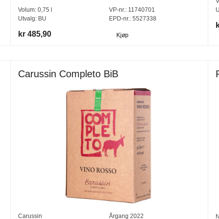
V
Volum:
0,75
l
VP-nr.:
11740701
U
Utvalg:
BU
EPD-nr.: 5527338
kr 485,90
Kjøp
Carussin Completo BiB
Carussin
Årgang
2022