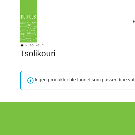
Skip
to
content
»
Tsolikouri
Tsolikouri
Ingen produkter ble funnet som passer dine val