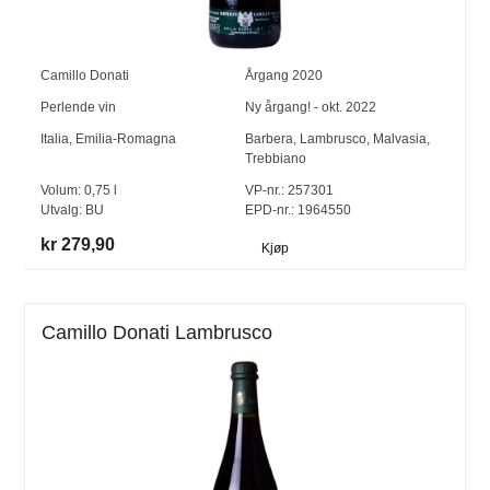
Camillo Donati
Årgang
2020
Perlende vin
Ny årgang! - okt. 2022
Italia
,
Emilia-Romagna
Barbera
,
Lambrusco
,
Malvasia
,
Trebbiano
Volum:
0,75
l
VP-nr.:
257301
Utvalg:
BU
EPD-nr.: 1964550
kr 279,90
Kjøp
Camillo Donati Lambrusco