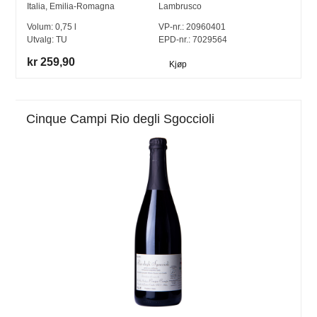
Italia
,
Emilia-Romagna
Lambrusco
Volum:
0,75
l
VP-nr.:
20960401
Utvalg:
TU
EPD-nr.: 7029564
kr 259,90
Kjøp
Cinque Campi Rio degli Sgoccioli