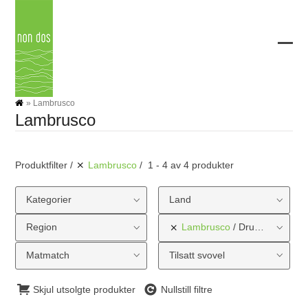
Skip
to
content
Ope
Clos
mobi
mobi
men
men
»
Lambrusco
Lambrusco
Produktfilter
Lambrusco
1 - 4 av 4 produkter
Kategorier
Land
Region
Lambrusco
Druetype
Matmatch
Tilsatt svovel
Skjul utsolgte produkter
Nullstill filtre