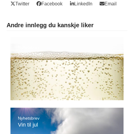
Twitter
Facebook
LinkedIn
Email
Andre innlegg du kanskje liker
Nyhetsbrev
Festbobler
Nyhetsbrev
Vin til jul