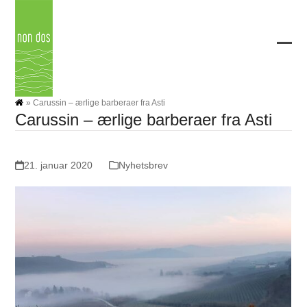
Skip
to
content
Ope
Clos
mobi
mobi
men
men
»
Carussin – ærlige barberaer fra Asti
Carussin – ærlige barberaer fra Asti
21. januar 2020
Nyhetsbrev