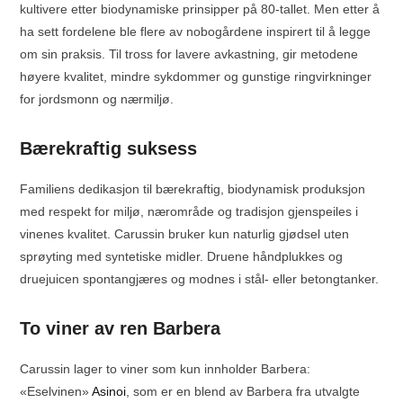
kultivere etter biodynamiske prinsipper på 80-tallet. Men etter å
ha sett fordelene ble flere av nobogårdene inspirert til å legge
om sin praksis. Til tross for lavere avkastning, gir metodene
høyere kvalitet, mindre sykdommer og gunstige ringvirkninger
for jordsmonn og nærmiljø.
Bærekraftig suksess
Familiens dedikasjon til bærekraftig, biodynamisk produksjon
med respekt for miljø, nærområde og tradisjon gjenspeiles i
vinenes kvalitet. Carussin bruker kun naturlig gjødsel uten
sprøyting med syntetiske midler. Druene håndplukkes og
druejuicen spontangjæres og modnes i stål- eller betongtanker.
To viner av ren Barbera
Carussin lager to viner som kun innholder Barbera:
«Eselvinen»
Asinoi
, som er en blend av Barbera fra utvalgte